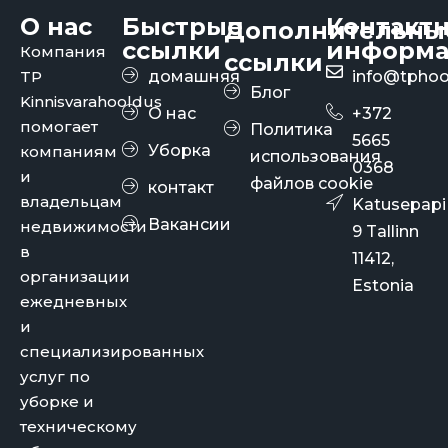
О нас
Быстрые
Контакт
Дополнительны
ссылки
информа
Компания
ссылки
TP
домашняя
info@tphoo
Блог
Kinnisvarahooldus
О нас
+372
помогает
Политика
5665
Уборка
компаниям
использования
0368
и
файлов cookie
контакт
владельцам
Katusepapi
Вакансии
недвижимости
9 Tallinn
в
11412,
организации
Estonia
ежедневных
и
специализированных
услуг по
уборке и
техническому