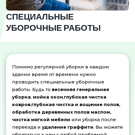
СПЕЦИАЛЬНЫЕ
УБОРОЧНЫЕ РАБОТЫ
Помимо регулярной уборки в каждом
здании время от времени нужно
проводить специальные уборочные
работы. Будь то
весенняя генеральная
уборка
,
мойка окон
,
глубокая чистка
ковров
,
глубокая чистка
и вощение полов,
обработка деревянных полов маслом,
чистка мягкой мебели
или уборка после
переезда и
удаление граффити
. Вы можете
обратиться к нам с любой проблемой,