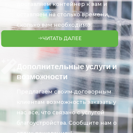
доставляем контейнер к вам и
оставляем на столько времени,
сколько вам необходимо.
ЧИТАТЬ ДАЛЕЕ
Дополнительные услуги и
возможности
Предлагаем своим договорным
клиентам возможность заказать у
нас все, что связано с услугой
благоустройства. Сообщите нам о