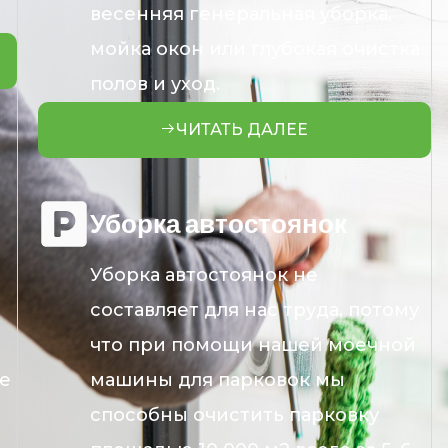
весенняя генеральная уборка,
мойка окон или глубокая очистка
полов и уход.
ЧИТАТЬ ДАЛЕЕ
Уборка автостоянок
Уборка автостоянок не
составляет для нас труда, потому
что при помощи нашей моечной
же
машины для парковок мы
способны очистить парковку