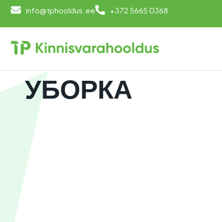
info@tphooldus.ee
+372 5665 0368
УБОРКА