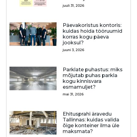
juuli 31, 2026
Päevakoristus kontoris:
kuidas hoida tööruumid
korras kogu päeva
jooksul?
juuni 3, 2026
Parklate puhastus: miks
mõjutab puhas parkla
kogu kinnisvara
esmamuljet?
mai 31, 2026
Ehitusprahi äravedu
Tallinnas: kuidas valida
õige konteiner ilma üle
maksmata?