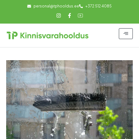
personal@tphooldus.ee
+372 512 4085