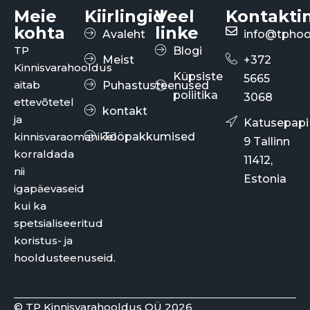
Meie
Kiirlingid
Veel
Kontakti
kohta
linke
Avaleht
info@tphoo
TP
Blogi
Meist
+372
Kinnisvarahooldus
Küpsiste
5665
aitab
Puhastusteenused
poliitika
3068
ettevõtetel
kontakt
ja
Katusepapi
kinnisvaraomanikel
Tööpakkumised
9 Tallinn
korraldada
11412,
nii
Estonia
igapäevaseid
kui ka
spetsialiseeritud
koristus- ja
hooldusteenuseid.
© TP Kinnisvarahooldus OÜ 2026