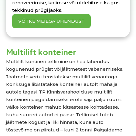
renoveerimise, kolimise või üldehituse käigus
tekkinud prügi jaoks.
VÕTKE MEIEGA ÜHENDUST
Multilift konteiner
Multilift kontineri tellimine on hea lahendus
kogunenud prügist või jäätmetest vabanemiseks.
Jäätmete vedu teostatakse multilift veoautoga.
Konksuga libistatakse konteiner autolt maha ja
autole tagasi. TP Kinnisvarahoolduse multilift
konteineri paigaldamiseks ei ole vaja palju ruumi.
Väike konteiner mahub kitsastesse kohtadesse,
kuhu suured autod ei pääse. Tellimisel tuleb
jäätmete kogust ja liiki hinnata, kuna auto
tõstevõime on piiratud – kuni 2 tonni. Paigaldame