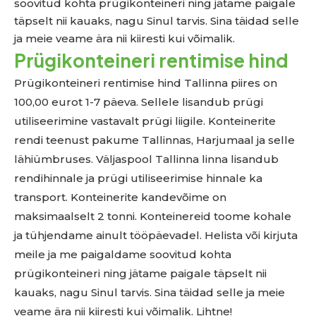
soovitud kohta prügikonteineri ning jätame paigale
täpselt nii kauaks, nagu Sinul tarvis. Sina täidad selle
ja meie veame ära nii kiiresti kui võimalik.
Prügikonteineri rentimise hind
Prügikonteineri rentimise hind Tallinna piires on
100,00 eurot 1-7 päeva. Sellele lisandub prügi
utiliseerimine vastavalt prügi liigile. Konteinerite
rendi teenust pakume Tallinnas, Harjumaal ja selle
lähiümbruses. Väljaspool Tallinna linna lisandub
rendihinnale ja prügi utiliseerimise hinnale ka
transport. Konteinerite kandevõime on
maksimaalselt 2 tonni. Konteinereid toome kohale
ja tühjendame ainult tööpäevadel. Helista või kirjuta
meile ja me paigaldame soovitud kohta
prügikonteineri ning jätame paigale täpselt nii
kauaks, nagu Sinul tarvis. Sina täidad selle ja meie
veame ära nii kiiresti kui võimalik. Lihtne!