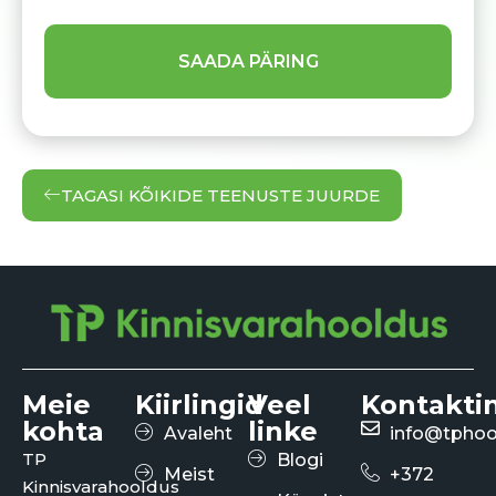
TAGASI KÕIKIDE TEENUSTE JUURDE
Meie
Kiirlingid
Veel
Kontakti
kohta
linke
Avaleht
info@tphoo
TP
Blogi
Meist
+372
Kinnisvarahooldus