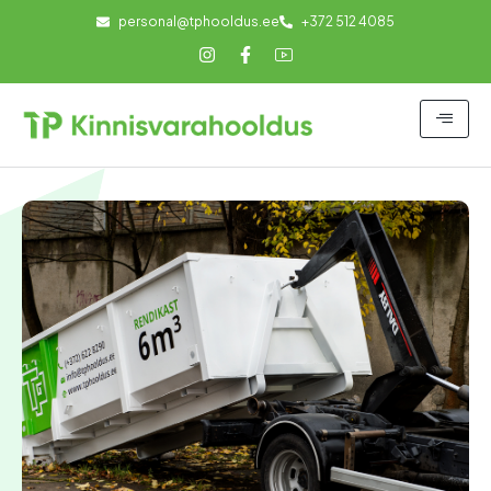
personal@tphooldus.ee
+372 512 4085