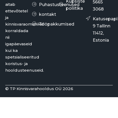
Küpsiste
5665
aitab
Puhastusteenused
poliitika
3068
ettevõtetel
kontakt
ja
Katusepapi
kinnisvaraomanikel
Tööpakkumised
9 Tallinn
korraldada
11412,
nii
Estonia
igapäevaseid
kui ka
spetsialiseeritud
koristus- ja
hooldusteenuseid.
© TP Kinnisvarahooldus OÜ 2026