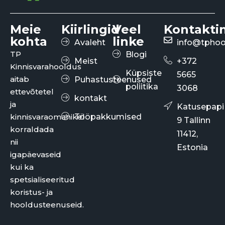
Meie
Kiirlingid
Veel
Kontakti
kohta
linke
Avaleht
info@tphoo
TP
Blogi
Meist
+372
Kinnisvarahooldus
Küpsiste
5665
aitab
Puhastusteenused
poliitika
3068
ettevõtetel
kontakt
ja
Katusepapi
kinnisvaraomanikel
Tööpakkumised
9 Tallinn
korraldada
11412,
nii
Estonia
igapäevaseid
kui ka
spetsialiseeritud
koristus- ja
hooldusteenuseid.