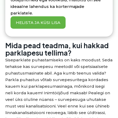
ideaalne lahendus ka kortermajade
parklatele.
HELISTA JA KÜSI LISA
Mida pead teadma, kui hakkad
parklapesu tellima?
Siseparklate puhastamiseks on kaks moodust. Seda
tehakse kas survepesu meetodil või spetsiaalsete
puhastusmasinate abil. Aga kumb teenus valida?
Parkla puhastus võtab survepesuritega kordades
kauem kui parklapesumasinaga, mõnikord isegi
neli korda kauem! Inimtööjõud maksab! Pealegi on
veel üks oluline nüanss – survepesuga uhutakse
must vesi kanalisatsiooni. Veel enne kui see ühineb
linnakanalisatsiooni reoveega, läbib see üldtrassi,