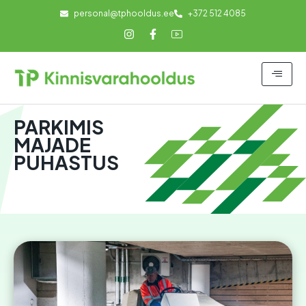
personal@tphooldus.ee
+372 512 4085
PARKIMIS
MAJADE
PUHASTUS