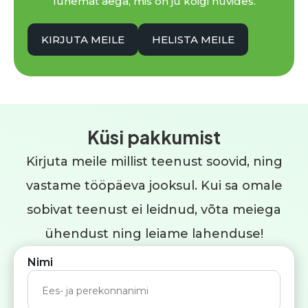
lühemat aega, mis on ju kõigi huvides.
KIRJUTA MEILE
HELISTA MEILE
Küsi pakkumist
Kirjuta meile millist teenust soovid, ning
vastame tööpäeva jooksul. Kui sa omale
sobivat teenust ei leidnud, võta meiega
ühendust ning leiame lahenduse!
Nimi