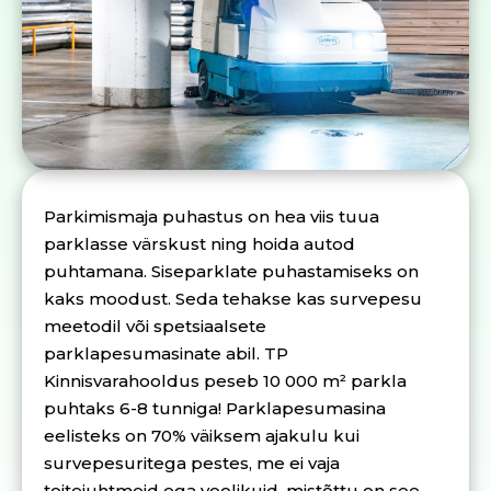
Parkimismaja puhastus on hea viis tuua
parklasse värskust ning hoida autod
puhtamana. Siseparklate puhastamiseks on
kaks moodust. Seda tehakse kas survepesu
meetodil või spetsiaalsete
parklapesumasinate abil. TP
Kinnisvarahooldus peseb 10 000 m² parkla
puhtaks 6-8 tunniga! Parklapesumasina
eelisteks on 70% väiksem ajakulu kui
survepesuritega pestes, me ei vaja
toitejuhtmeid ega voolikuid, mistõttu on see