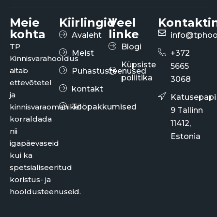
Meie
Kiirlingid
Veel
Kontakti
kohta
linke
Avaleht
info@tphoo
TP
Blogi
Meist
+372
Kinnisvarahooldus
Küpsiste
5665
aitab
Puhastusteenused
poliitika
3068
ettevõtetel
kontakt
ja
Katusepapi
kinnisvaraomanikel
Tööpakkumised
9 Tallinn
korraldada
11412,
nii
Estonia
igapäevaseid
kui ka
spetsialiseeritud
koristus- ja
hooldusteenuseid.