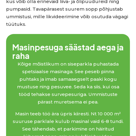
kus võib olla erinevaid liiva- ja õlipüüdureid ning
pumpasid. Tavapärasest suurem sopp põhjustab
ummistusi, mille likvideerimine võib osutuda vägagi
tüütuks.
Masinpesuga säästad aega ja
raha
Kõige mõistlikum on siseparkla puhastada
spetsiaalse masinaga. See peseb pinna
puhtaks ja imab samaaegselt paaki kogu
mustuse ning pesuvee. Seda ka siis, kui osa
tööd tehakse survepesuriga. Ummistuste
pärast muretsema ei pea.
Masin teeb töö ära üpris kiiresti. Nt 10 000 m²
suuruse parklale kulub masinal vaid 6-8 tundi.
See tähendab, et parkimine on häiritud