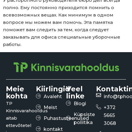
У расторопного руководителя бюро дел всегда
полно. Ему постоянно приходится помнить о
всевозможных вещах. Как минимум в одном
вопросе мы можем вам помочь. Эта памятка
поможет вам следить за тем, когда следует
заказывать для офиса специальные уборочные
работы.
Meie
Kiirlingid
Veel
Kontakti
kohta
linke
Avaleht
info@tphoo
TP
Blogi
Meist
+372
Kinnisvarahooldus
Küpsiste
5665
aitab
Puhastusteenused
poliitika
3068
ettevõtetel
kontakt