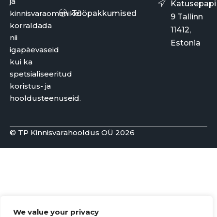
ja
Katusepapi
kinnisvaraomanikel
Tööpakkumised
9 Tallinn
korraldada
11412,
nii
Estonia
igapäevaseid
kui ka
spetsialiseeritud
koristus- ja
hooldusteenuseid.
© TP Kinnisvarahooldus OÜ 2026
We value your privacy