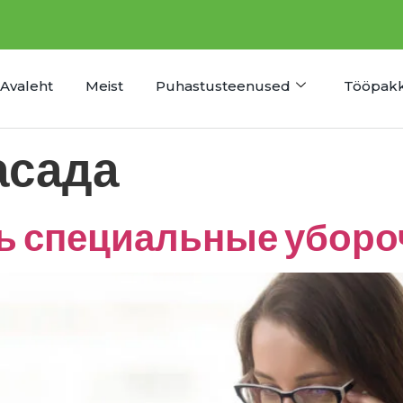
Avaleht
Meist
Puhastusteenused
Tööpak
асада
ть специальные убор