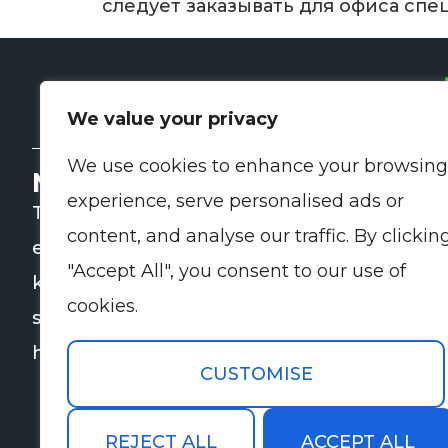
следует заказывать для офиса сп
We value your privacy
We use cookies to enhance your browsing
Meie kohta
K
experience, serve personalised ads or
TP Kinnisvarahooldus aitab
content, and analyse our traffic. By clickin
ettevõtetel ja kinnisvaraomanikel
"Accept All", you consent to our use of
korraldada nii igapäevaseid kui ka
cookies.
spetsialiseeritud koristus- ja
hooldusteenuseid.
CUSTOMISE
REJECT ALL
ACCEPT ALL