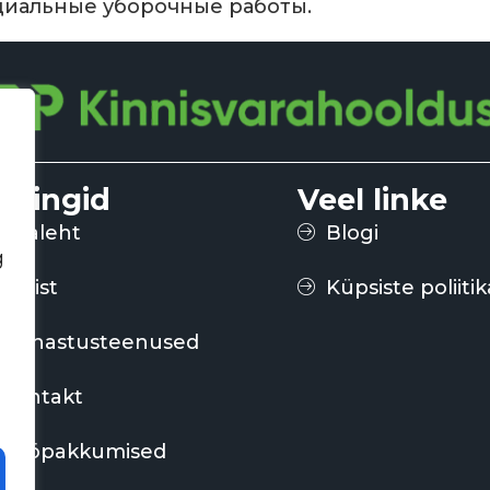
ециальные уборочные работы.
iirlingid
Veel linke
Avaleht
Blogi
g
Meist
Küpsiste poliitik
Puhastusteenused
kontakt
Tööpakkumised