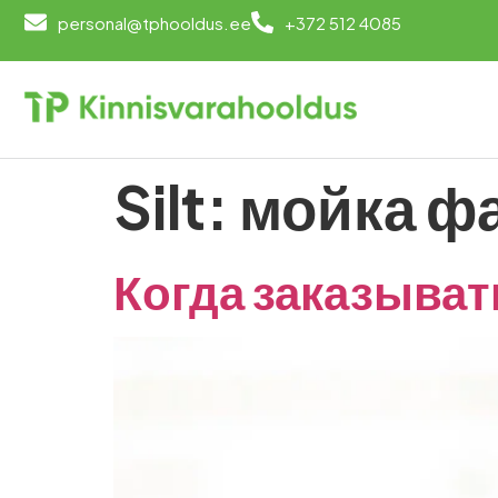
personal@tphooldus.ee
+372 512 4085
Silt:
мойка ф
Когда заказыва