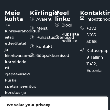
Meie
Kiirlingid
Veel
Kontakti
kohta
linke
Avaleht
info@tphoo
TP
Blogi
Meist
+372
Kinnisvarahooldus
Küpsiste
5665
aitab
Puhastusteenused
poliitika
3068
ettevõtetel
kontakt
ja
Katusepapi
kinnisvaraomanikel
Tööpakkumised
9 Tallinn
korraldada
11412,
nii
Estonia
igapäevaseid
kui ka
spetsialiseeritud
koristus- ja
hooldusteenuseid.
We value your privacy