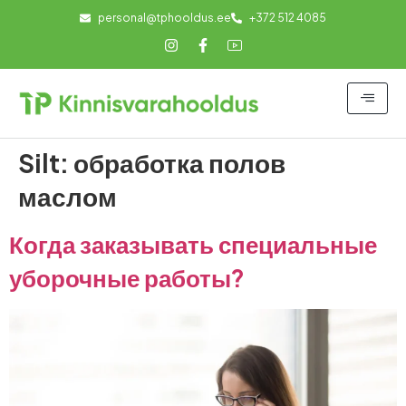
personal@tphooldus.ee
+372 512 4085
Silt:
обработка полов
маслом
Когда заказывать специальные
уборочные работы?