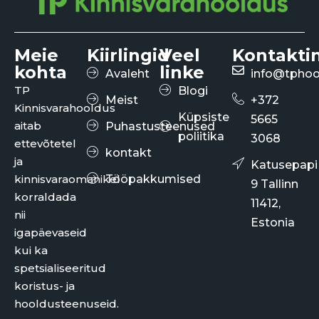
Meie
Kiirlingid
Veel
Kontakti
kohta
linke
Avaleht
info@tphoo
TP
Blogi
Meist
+372
Kinnisvarahooldus
Küpsiste
5665
aitab
Puhastusteenused
poliitika
3068
ettevõtetel
kontakt
ja
Katusepapi
kinnisvaraomanikel
Tööpakkumised
9 Tallinn
korraldada
11412,
nii
Estonia
igapäevaseid
kui ka
spetsialiseeritud
koristus- ja
hooldusteenuseid.