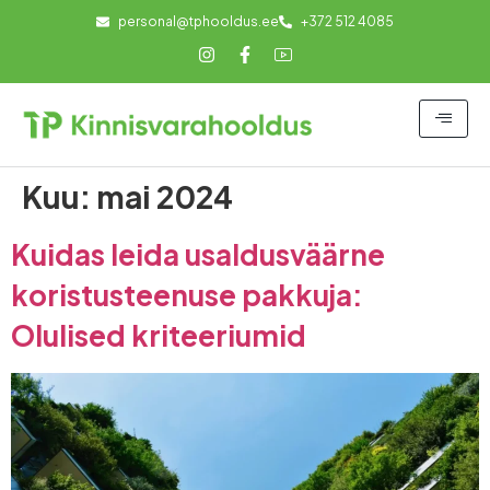
personal@tphooldus.ee
+372 512 4085
Kuu:
mai 2024
Kuidas leida usaldusväärne
koristusteenuse pakkuja:
Olulised kriteeriumid