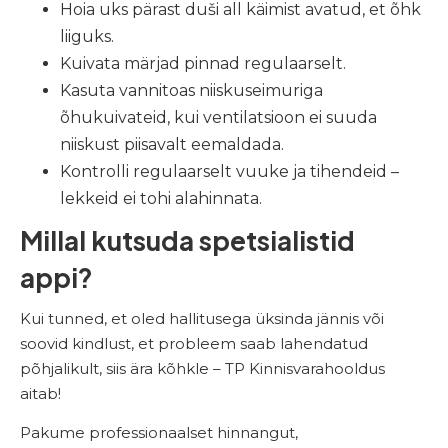
Hoia uks pärast duši all käimist avatud, et õhk
liiguks.
Kuivata märjad pinnad regulaarselt.
Kasuta vannitoas niiskuseimuriga
õhukuivateid, kui ventilatsioon ei suuda
niiskust p
iisavalt eemaldada.
Kontrolli regulaarselt vuuke ja tihendeid –
lekkeid ei tohi alahinnata.
Millal kutsuda spetsialistid
appi?
Kui tunned, et oled hallitusega üksinda jännis või
soovid kindlust, et probleem saab lahendatud
põhjalikult, siis ära kõhkle – TP Kinnisvarahooldus
aitab!
Pakume professionaalset hinnangut,