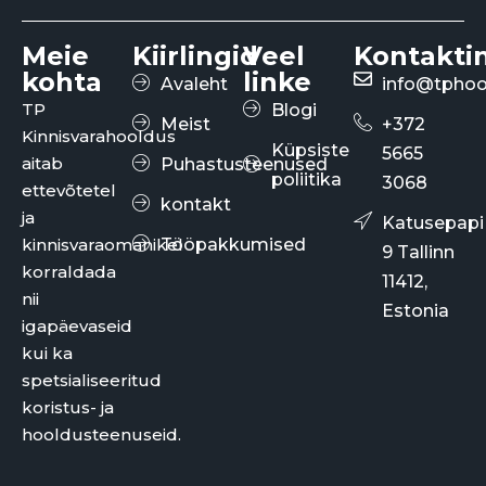
Meie
Kiirlingid
Veel
Kontakti
kohta
linke
Avaleht
info@tphoo
TP
Blogi
Meist
+372
Kinnisvarahooldus
Küpsiste
5665
aitab
Puhastusteenused
poliitika
3068
ettevõtetel
kontakt
ja
Katusepapi
kinnisvaraomanikel
Tööpakkumised
9 Tallinn
korraldada
11412,
nii
Estonia
igapäevaseid
kui ka
spetsialiseeritud
koristus- ja
hooldusteenuseid.