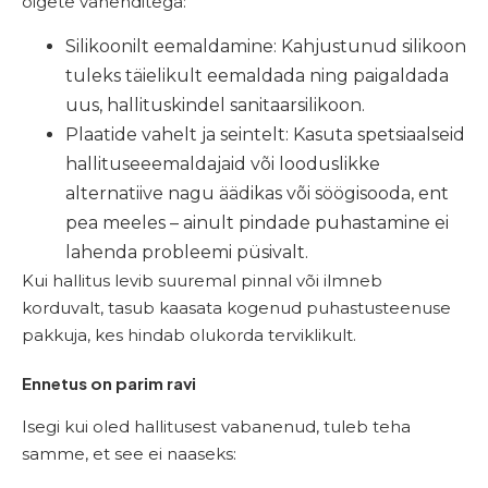
õigete vahenditega:
Silikoonilt eemaldamine: Kahjustunud silikoon
tuleks täielikult eemaldada ning paigaldada
uus, hallituskindel sanitaar­silikoon.
Plaatide vahelt ja seintelt: Kasuta spetsiaalseid
hallituseeemaldajaid või looduslikke
alternatiive nagu äädikas või söögisooda, ent
pea meeles – ainult pindade puhastamine ei
lahenda probleemi püsivalt.
Kui hallitus levib suuremal pinnal või ilmneb
korduvalt, tasub kaasata kogenud puhastusteenuse
pakkuja, kes hindab olukorda terviklikult.
Ennetus on parim ravi
Isegi kui oled hallitusest vabanenud, tuleb teha
samme, et see ei naaseks: