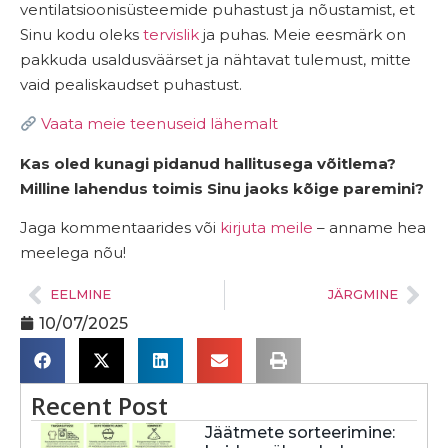
ventilatsioonisüsteemide puhastust ja nõustamist, et
Sinu kodu oleks
tervislik
ja puhas. Meie eesmärk on
pakkuda usaldusväärset ja nähtavat tulemust, mitte
vaid pealiskaudset puhastust.
Vaata meie teenuseid lähemalt
Kas oled kunagi pidanud hallitusega võitlema?
Milline lahendus toimis Sinu jaoks kõige paremini?
Jaga kommentaarides või
kirjuta meile
– anname hea
meelega nõu!
EELMINE
JÄRGMINE
10/07/2025
Recent Post
Jäätmete sorteerimine: