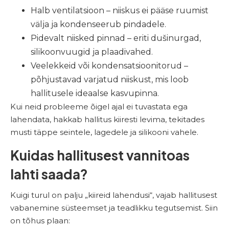
Halb ventilatsioon – niiskus ei pääse ruumist
välja ja kondenseerub pindadele.
Pidevalt niisked pinnad – eriti dušinurgad,
silikoonvuugid ja plaadivahed.
Veelekkeid või kondensatsioonitorud –
põhjustavad varjatud niiskust, mis loob
hallitusele ideaalse kasvupinna.
Kui neid probleeme õigel ajal ei tuvastata ega
lahendata, hakkab hallitus kiiresti levima, tekitades
musti täppe seintele, lagedele ja silikooni vahele.
Kuidas hallitusest vannitoas
lahti saada?
Kuigi turul on palju „kiireid lahendusi“, vajab hallitusest
vabanemine süsteemset ja teadlikku tegutsemist. Siin
on tõhus plaan: