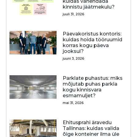
kuidas vähendada
kinnistu jäätmekulu?
juuli 31, 2026
Päevakoristus kontoris:
kuidas hoida tööruumid
korras kogu päeva
jooksul?
juuni 3, 2026
Parklate puhastus: miks
mõjutab puhas parkla
kogu kinnisvara
esmamuljet?
mai 31, 2026
Ehitusprahi äravedu
Tallinnas: kuidas valida
õige konteiner ilma üle