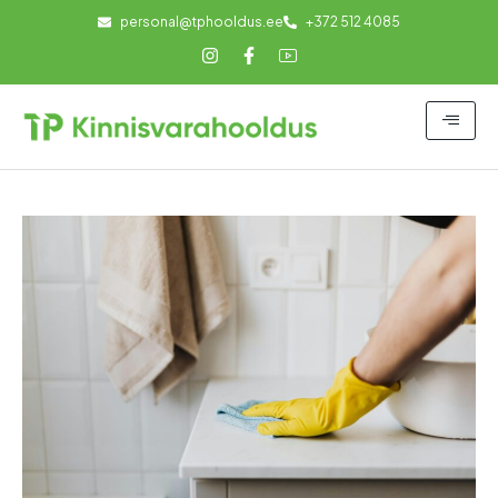
personal@tphooldus.ee
+372 512 4085