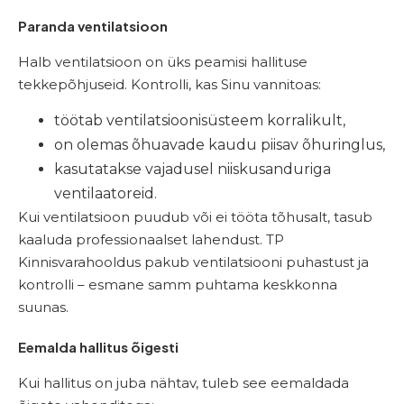
Paranda ventilatsioon
Halb ventilatsioon on üks peamisi hallituse
tekkepõhjuseid. Kontrolli, kas Sinu vannitoas:
töötab ventilatsioonisüsteem korralikult,
on olemas õhuavade kaudu piisav õhuringlus,
kasutatakse vajadusel niiskusanduriga
ventilaatoreid.
Kui ventilatsioon puudub või ei tööta tõhusalt, tasub
kaaluda professionaalset lahendust. TP
Kinnisvarahooldus pakub ventilatsiooni puhastust ja
kontrolli – esmane samm puhtama keskkonna
suunas.
Eemalda hallitus õigesti
Kui hallitus on juba nähtav, tuleb see eemaldada