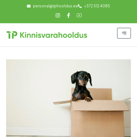
personal@tphooldus.ee
+372 512 4085