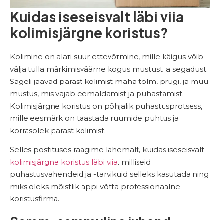
Kuidas iseseisvalt läbi viia
kolimisjärgne koristus?
Kolimine on alati suur ettevõtmine, mille käigus võib
välja tulla märkimisväärne kogus mustust ja segadust.
Sageli jäävad pärast kolimist maha tolm, prügi, ja muu
mustus, mis vajab eemaldamist ja puhastamist.
Kolimisjärgne koristus on põhjalik puhastusprotsess,
mille eesmärk on taastada ruumide puhtus ja
korrasolek pärast kolimist.
Selles postituses räägime lähemalt, kuidas iseseisvalt
kolimisjärgne koristus läbi viia
, milliseid
puhastusvahendeid ja -tarvikuid selleks kasutada ning
miks oleks mõistlik appi võtta professionaalne
koristusfirma.