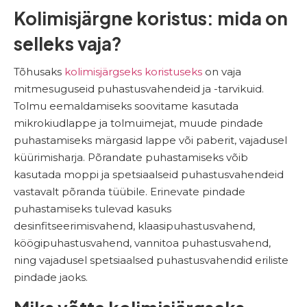
Kolimisjärgne koristus: mida on
selleks vaja?
Tõhusaks
kolimisjärgseks koristuseks
on vaja
mitmesuguseid puhastusvahendeid ja -tarvikuid.
Tolmu eemaldamiseks soovitame kasutada
mikrokiudlappe ja tolmuimejat, muude pindade
puhastamiseks märgasid lappe või paberit, vajadusel
küürimisharja. Põrandate puhastamiseks võib
kasutada moppi ja spetsiaalseid puhastusvahendeid
vastavalt põranda tüübile. Erinevate pindade
puhastamiseks tulevad kasuks
desinfitseerimisvahend, klaasipuhastusvahend,
köögipuhastusvahend, vannitoa puhastusvahend,
ning vajadusel spetsiaalsed puhastusvahendid eriliste
pindade jaoks.