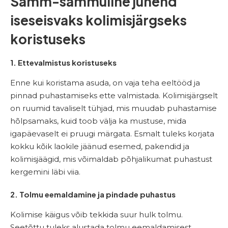
Samm-sammuline juhend
iseseisvaks kolimisjärgseks
koristuseks
1. Ettevalmistus koristuseks
Enne kui koristama asuda, on vaja teha eeltööd ja
pinnad puhastamiseks ette valmistada. Kolimisjärgselt
on ruumid tavaliselt tühjad, mis muudab puhastamise
hõlpsamaks, kuid toob välja ka mustuse, mida
igapäevaselt ei pruugi märgata. Esmalt tuleks korjata
kokku kõik laokile jäänud esemed, pakendid ja
kolimisjäägid, mis võimaldab põhjalikumat puhastust
kergemini läbi viia.
2. Tolmu eemaldamine ja pindade puhastus
Kolimise käigus võib tekkida suur hulk tolmu.
Seetõttu tuleks alustada tolmu eemaldamisest,