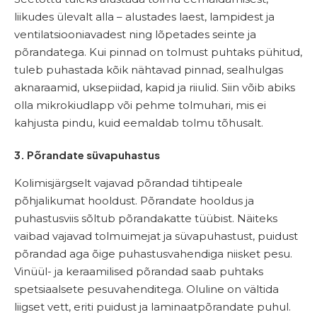
liikudes ülevalt alla – alustades laest, lampidest ja
ventilatsiooniavadest ning lõpetades seinte ja
põrandatega. Kui pinnad on tolmust puhtaks pühitud,
tuleb puhastada kõik nähtavad pinnad, sealhulgas
aknaraamid, uksepiidad, kapid ja riiulid. Siin võib abiks
olla mikrokiudlapp või pehme tolmuhari, mis ei
kahjusta pindu, kuid eemaldab tolmu tõhusalt.
3. Põrandate süvapuhastus
Kolimisjärgselt vajavad põrandad tihtipeale
põhjalikumat hooldust. Põrandate hooldus ja
puhastusviis sõltub põrandakatte tüübist. Näiteks
vaibad vajavad tolmuimejat ja süvapuhastust, puidust
põrandad aga õige puhastusvahendiga niisket pesu.
Vinüül- ja keraamilised põrandad saab puhtaks
spetsiaalsete pesuvahenditega. Oluline on vältida
liigset vett, eriti puidust ja laminaatpõrandate puhul.