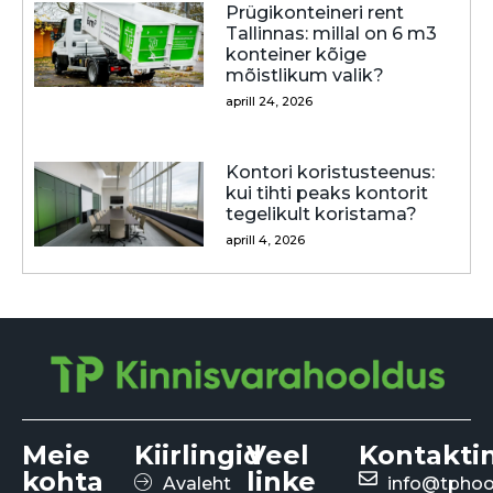
Prügikonteineri rent
Tallinnas: millal on 6 m3
konteiner kõige
mõistlikum valik?
aprill 24, 2026
Kontori koristusteenus:
kui tihti peaks kontorit
tegelikult koristama?
aprill 4, 2026
Meie
Kiirlingid
Veel
Kontakti
kohta
linke
Avaleht
info@tphoo