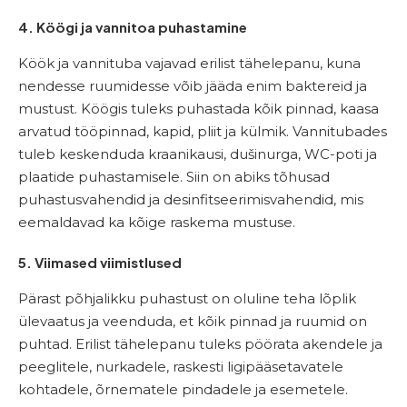
4. Köögi ja vannitoa puhastamine
Köök ja vannituba vajavad erilist tähelepanu, kuna
nendesse ruumidesse võib jääda enim baktereid ja
mustust. Köögis tuleks puhastada kõik pinnad, kaasa
arvatud tööpinnad, kapid, pliit ja külmik. Vannitubades
tuleb keskenduda kraanikausi, dušinurga, WC-poti ja
plaatide puhastamisele. Siin on abiks tõhusad
puhastusvahendid ja desinfitseerimisvahendid, mis
eemaldavad ka kõige raskema mustuse.
5. Viimased viimistlused
Pärast põhjalikku puhastust on oluline teha lõplik
ülevaatus ja veenduda, et kõik pinnad ja ruumid on
puhtad. Erilist tähelepanu tuleks pöörata akendele ja
peeglitele, nurkadele, raskesti ligipääsetavatele
kohtadele, õrnematele pindadele ja esemetele.