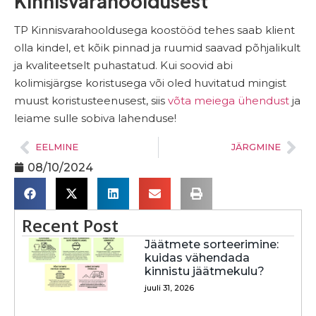
Kinnisvarahooldusest
TP Kinnisvarahooldusega koostööd tehes saab klient
olla kindel, et kõik pinnad ja ruumid saavad põhjalikult
ja kvaliteetselt puhastatud. Kui soovid abi
kolimisjärgse koristusega või oled huvitatud mingist
muust koristusteenusest, siis
võta meiega ühendust
ja
leiame sulle sobiva lahenduse!
EELMINE
JÄRGMINE
08/10/2024
Recent Post
Jäätmete sorteerimine:
kuidas vähendada
kinnistu jäätmekulu?
juuli 31, 2026