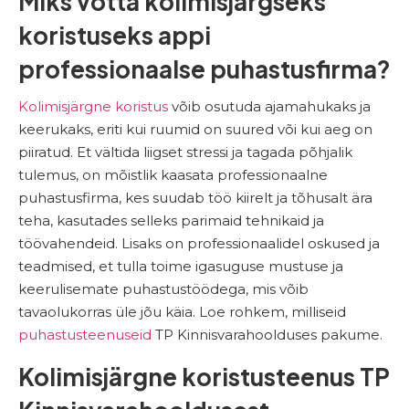
Miks võtta kolimisjärgseks
koristuseks appi
professionaalse puhastusfirma?
Kolimisjärgne koristus
võib osutuda ajamahukaks ja
keerukaks, eriti kui ruumid on suured või kui aeg on
piiratud. Et vältida liigset stressi ja tagada põhjalik
tulemus, on mõistlik kaasata professionaalne
puhastusfirma, kes suudab töö kiirelt ja tõhusalt ära
teha, kasutades selleks parimaid tehnikaid ja
töövahendeid. Lisaks on professionaalidel oskused ja
teadmised, et tulla toime igasuguse mustuse ja
keerulisemate puhastustöödega, mis võib
tavaolukorras üle jõu käia. Loe rohkem, milliseid
puhastusteenuseid
TP Kinnisvarahoolduses pakume.
Kolimisjärgne koristusteenus TP