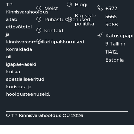
TP
Blogi
Meist
+372
Kinnisvarahooldus
Küpsiste
5665
aitab
Puhastusteenused
poliitika
3068
ettevõtetel
kontakt
ja
Katusepapi
kinnisvaraomanikel
Tööpakkumised
9 Tallinn
korraldada
11412,
nii
Estonia
igapäevaseid
kui ka
spetsialiseeritud
koristus- ja
hooldusteenuseid.
© TP Kinnisvarahooldus OÜ 2026