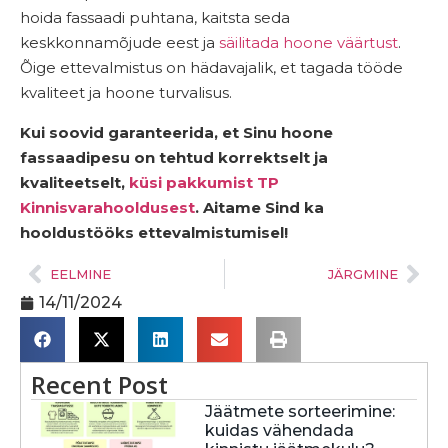
hoida fassaadi puhtana, kaitsta seda
keskkonnamõjude eest ja
säilitada hoone väärtust
.
Õige ettevalmistus on hädavajalik, et tagada tööde
kvaliteet ja hoone turvalisus.
Kui soovid garanteerida, et Sinu hoone
fassaadipesu on tehtud korrektselt ja
kvaliteetselt,
küsi pakkumist TP
Kinnisvarahooldusest
. Aitame Sind ka
hooldustööks ettevalmistumisel!
EELMINE
JÄRGMINE
14/11/2024
Recent Post
Jäätmete sorteerimine:
kuidas vähendada