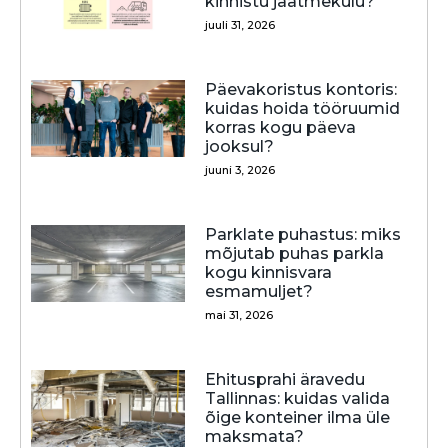
kinnistu jäätmekulu?
juuli 31, 2026
Päevakoristus kontoris:
kuidas hoida tööruumid
korras kogu päeva
jooksul?
juuni 3, 2026
Parklate puhastus: miks
mõjutab puhas parkla
kogu kinnisvara
esmamuljet?
mai 31, 2026
Ehitusprahi äravedu
Tallinnas: kuidas valida
õige konteiner ilma üle
maksmata?