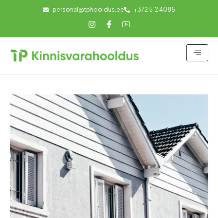
personal@tphooldus.ee
+372 512 4085