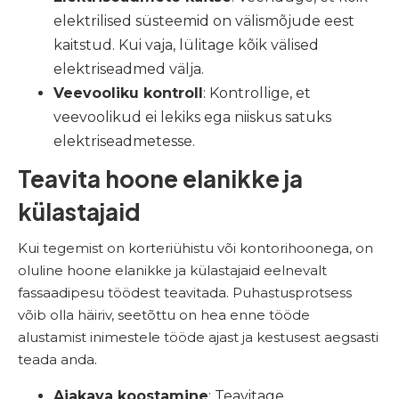
elektrilised süsteemid on välismõjude eest
kaitstud. Kui vaja, lülitage kõik välised
elektriseadmed välja.
Veevooliku kontroll
: Kontrollige, et
veevoolikud ei lekiks ega niiskus satuks
elektriseadmetesse.
Teavita hoone elanikke ja
külastajaid
Kui tegemist on korteriühistu või kontorihoonega, on
oluline hoone elanikke ja külastajaid eelnevalt
fassaadipesu töödest teavitada. Puhastusprotsess
võib olla häiriv, seetõttu on hea enne tööde
alustamist inimestele tööde ajast ja kestusest aegsasti
teada anda.
Ajakava koostamine
: Teavitage