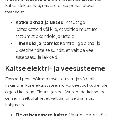
katke kõik pinnad, mis ei ole osa puhastatavast
fassaadist.
Katke aknad ja uksed
: Kasutage
kaitsekatteid või kile, et vältida mustuse
sattumist akendele ja ustele.
Tihendid ja raamid
: Kontrollige akna- ja
uksetihendite seisundit, et vältida vee
sissepääsu ja lekkeid.
Kaitse elektri- ja veesüsteeme
Fassaadipesu hõlmab tavaliselt vett ja võib olla
riskantne, kui elektrisüsteemid või veevoolikud ei ole
õigesti kaitstud. Elektri- ja veesüsteemide kaitsmine
on äärmiselt oluline, et vältida lühiseid ja muid
kahjustusi.
Elektriseadmete kaitse
: Veenduge, et kõik