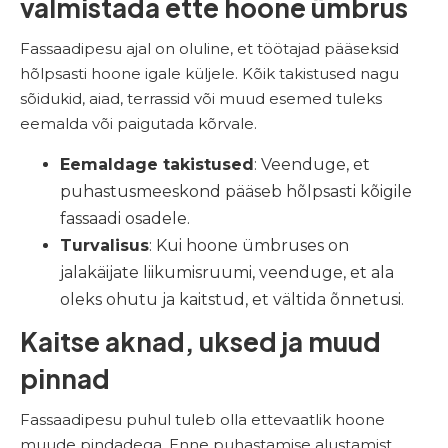
valmistada ette hoone ümbrus
Fassaadipesu ajal on oluline, et töötajad pääseksid
hõlpsasti hoone igale küljele. Kõik takistused nagu
sõidukid, aiad, terrassid või muud esemed tuleks
eemalda või paigutada kõrvale.
Eemaldage takistused
: Veenduge, et
puhastusmeeskond pääseb hõlpsasti kõigile
fassaadi osadele.
Turvalisus
: Kui hoone ümbruses on
jalakäijate liikumisruumi, veenduge, et ala
oleks ohutu ja kaitstud, et vältida õnnetusi.
Kaitse aknad, uksed ja muud
pinnad
Fassaadipesu puhul tuleb olla ettevaatlik hoone
muude pindadega. Enne puhastamise alustamist