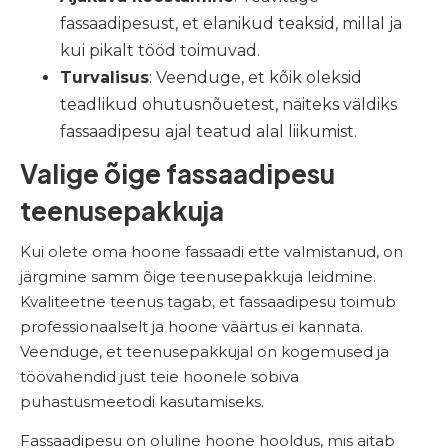
fassaadipesust, et elanikud teaksid, millal ja
kui pikalt tööd toimuvad.
Turvalisus
: Veenduge, et kõik oleksid
teadlikud ohutusnõuetest, näiteks väldiks
fassaadipesu ajal teatud alal liikumist.
Valige õige fassaadipesu
teenusepakkuja
Kui olete oma hoone fassaadi ette valmistanud, on
järgmine samm õige teenusepakkuja leidmine.
Kvaliteetne teenus tagab, et fassaadipesu toimub
professionaalselt ja hoone väärtus ei kannata.
Veenduge, et teenusepakkujal on kogemused ja
töövahendid just teie hoonele sobiva
puhastusmeetodi kasutamiseks.
Fassaadipesu on oluline hoone hooldus, mis aitab