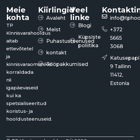
Meie
Kiirlingid
Veel
Kontakti
kohta
linke
Avaleht
info@tphoo
TP
Blogi
Meist
+372
Kinnisvarahooldus
Küpsiste
5665
aitab
Puhastusteenused
poliitika
3068
ettevõtetel
kontakt
ja
Katusepapi
kinnisvaraomanikel
Tööpakkumised
9 Tallinn
korraldada
11412,
nii
Estonia
igapäevaseid
kui ka
spetsialiseeritud
koristus- ja
hooldusteenuseid.