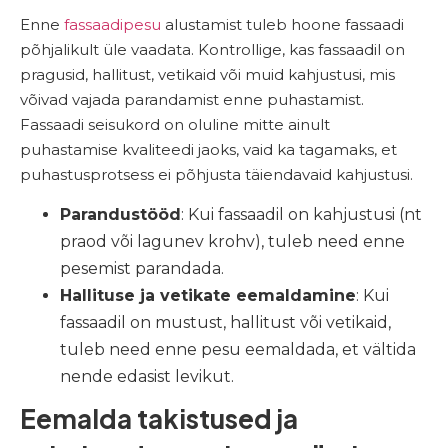
Enne
fassaadipesu
alustamist tuleb hoone fassaadi
põhjalikult üle vaadata. Kontrollige, kas fassaadil on
pragusid, hallitust, vetikaid või muid kahjustusi, mis
võivad vajada parandamist enne puhastamist.
Fassaadi seisukord on oluline mitte ainult
puhastamise kvaliteedi jaoks, vaid ka tagamaks, et
puhastusprotsess ei põhjusta täiendavaid kahjustusi.
Parandustööd
: Kui fassaadil on kahjustusi (nt
praod või lagunev krohv), tuleb need enne
pesemist parandada.
Hallituse ja vetikate eemaldamine
: Kui
fassaadil on mustust, hallitust või vetikaid,
tuleb need enne pesu eemaldada, et vältida
nende edasist levikut.
Eemalda takistused ja