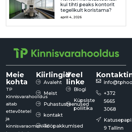
kui tihti peaks kontorit
tegelikult koristama?
aprill 4, 2026
Meie
Kiirlingid
Veel
Kontakti
kohta
linke
Avaleht
info@tphoo
TP
Blogi
Meist
+372
Kinnisvarahooldus
Küpsiste
5665
aitab
Puhastusteenused
poliitika
3068
ettevõtetel
kontakt
ja
Katusepapi
kinnisvaraomanikel
Tööpakkumised
9 Tallinn