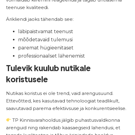
teenuse kvaliteedi.
Ärikliendi jaoks tähendab see:
läbipaistvamat teenust
mõõdetavaid tulemusi
paremat hügieenitaset
professionaalset lähenemist
Tulevik kuulub nutikale
koristusele
Nutikas koristus ei ole trend, vaid arengusuund.
Ettevõtted, kes kasutavad tehnoloogiat teadlikult,
saavutavad parema efektiivsuse ja konkurentsieelise.
TP Kinnisvarahooldus jälgib puhastusvaldkonna
arenguid ning rakendab kaasaegseid lahendusi, et