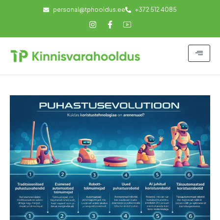
personal@tphooldus.ee
+372 512 4085