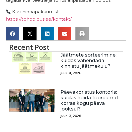
tagada kvaliteetne ja tõhus äripindade hooldus.
Küsi hinnapakkumist:
https://tphooldus.ee/kontakt/
Recent Post
Jäätmete sorteerimine:
kuidas vähendada
kinnistu jäätmekulu?
juuli 31, 2026
Päevakoristus kontoris:
kuidas hoida tööruumid
korras kogu päeva
jooksul?
juuni 3, 2026