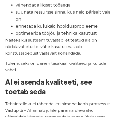
vähendada liigset tööaega
suunata ressursse sinna, kus neid päriselt vaja
on
ennetada kulukaid hooldusprobleeme
optimeerida tööjõu ja tehnika kasutust
Näiteks kui süsteem tuvastab, et teatud ala on
nädalavahetustel vähe kasutuses, saab
koristussagedust vastavalt kohandada.
Tulemuseks on parem tasakaal kvaliteedi ja kulude
vahel.
AI ei asenda kvaliteeti, see
toetab seda
Tehisintellekt ei tähenda, et inimene kaob protsessist.
Vastupidi – AI annab juhile parema ülevaate,
võimaldab kiiremini reageerida ja tagab ühtlasema