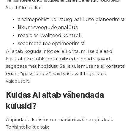
Tehisintellekt koristuses ei tähenda ainult roboteid.
See hõlmab ka:
andmepõhist koristusgraafikute planeerimist
liikumisvoogude analüüsi
reaalajas kvaliteedikontrolli
seadmete töö optimeerimist
AI aitab koguda infot selle kohta, milliseid alasid
kasutatakse rohkem ja millised pinnad vajavad
sagedasemat hooldust. Selle tulemusena ei koristata
enam “igaks juhuks”, vaid vastavalt tegelikule
vajadusele.
Kuidas AI aitab vähendada
kulusid?
Äripindade koristus on märkimisväärne püsikulu.
Tehisintellekt aitab: