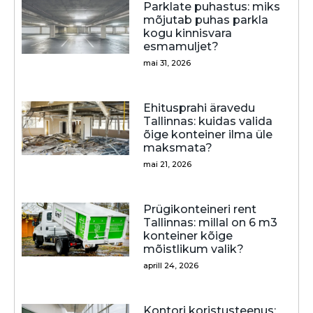
Parklate puhastus: miks
mõjutab puhas parkla
kogu kinnisvara
esmamuljet?
mai 31, 2026
Ehitusprahi äravedu
Tallinnas: kuidas valida
õige konteiner ilma üle
maksmata?
mai 21, 2026
Prügikonteineri rent
Tallinnas: millal on 6 m3
konteiner kõige
mõistlikum valik?
aprill 24, 2026
Kontori koristusteenus: