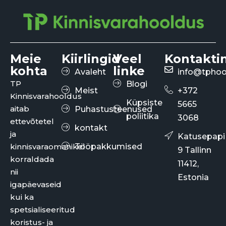
Meie
Kiirlingid
Veel
Kontakti
kohta
linke
Avaleht
info@tphoo
TP
Blogi
Meist
+372
Kinnisvarahooldus
Küpsiste
5665
aitab
Puhastusteenused
poliitika
3068
ettevõtetel
kontakt
ja
Katusepapi
kinnisvaraomanikel
Tööpakkumised
9 Tallinn
korraldada
11412,
nii
Estonia
igapäevaseid
kui ka
spetsialiseeritud
koristus- ja