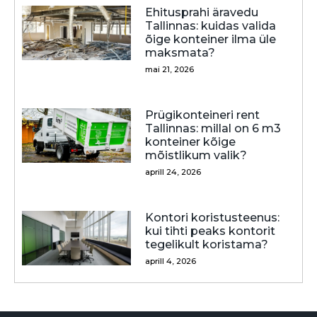
Ehitusprahi äravedu
Tallinnas: kuidas valida
õige konteiner ilma üle
maksmata?
mai 21, 2026
Prügikonteineri rent
Tallinnas: millal on 6 m3
konteiner kõige
mõistlikum valik?
aprill 24, 2026
Kontori koristusteenus:
kui tihti peaks kontorit
tegelikult koristama?
aprill 4, 2026