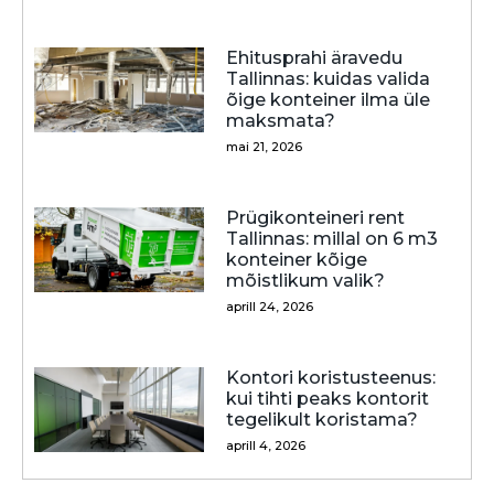
Ehitusprahi äravedu
Tallinnas: kuidas valida
õige konteiner ilma üle
maksmata?
mai 21, 2026
Prügikonteineri rent
Tallinnas: millal on 6 m3
konteiner kõige
mõistlikum valik?
aprill 24, 2026
Kontori koristusteenus:
kui tihti peaks kontorit
tegelikult koristama?
aprill 4, 2026