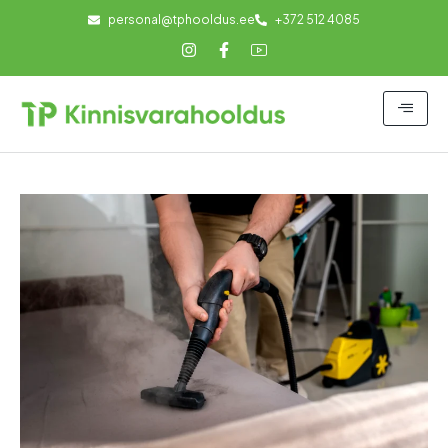
personal@tphooldus.ee
+372 512 4085