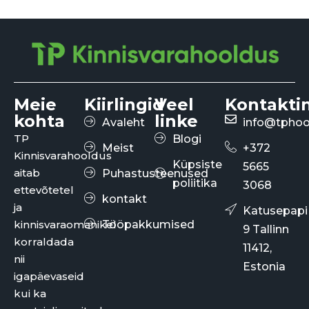
Meie
Kiirlingid
Veel
Kontakti
kohta
linke
Avaleht
info@tphoo
TP
Blogi
Meist
+372
Kinnisvarahooldus
Küpsiste
5665
aitab
Puhastusteenused
poliitika
3068
ettevõtetel
kontakt
ja
Katusepapi
kinnisvaraomanikel
Tööpakkumised
9 Tallinn
korraldada
11412,
nii
Estonia
igapäevaseid
kui ka