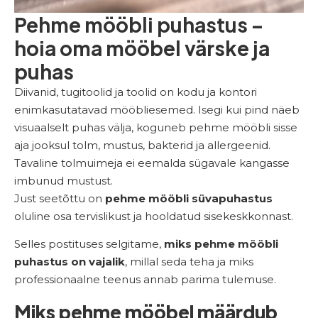
Pehme mööbli puhastus –
hoia oma mööbel värske ja
puhas
Diivanid, tugitoolid ja toolid on kodu ja kontori
enimkasutatavad mööbliesemed. Isegi kui pind näeb
visuaalselt puhas välja, koguneb pehme mööbli sisse
aja jooksul tolm, mustus, bakterid ja allergeenid.
Tavaline tolmuimeja ei eemalda sügavale kangasse
imbunud mustust.
Just seetõttu on
pehme mööbli süvapuhastus
oluline osa tervislikust ja hooldatud sisekeskkonnast.
Selles postituses selgitame,
miks pehme mööbli
puhastus on vajalik
, millal seda teha ja miks
professionaalne teenus annab parima tulemuse.
Miks pehme mööbel määrdub