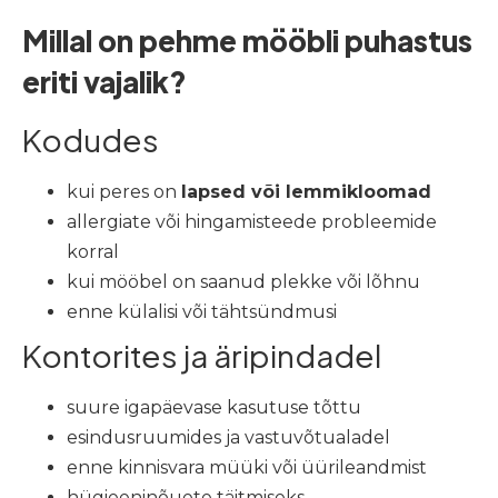
Millal on pehme mööbli puhastus
eriti vajalik?
Kodudes
kui peres on
lapsed või lemmikloomad
allergiate või hingamisteede probleemide
korral
kui mööbel on saanud plekke või lõhnu
enne külalisi või tähtsündmusi
Kontorites ja äripindadel
suure igapäevase kasutuse tõttu
esindusruumides ja vastuvõtualadel
enne kinnisvara müüki või üürileandmist
hügieeninõuete täitmiseks