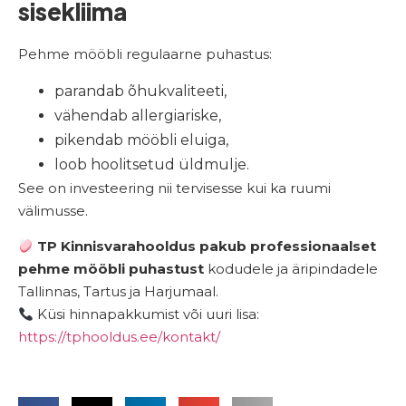
sisekliima
Pehme mööbli regulaarne puhastus:
parandab õhukvaliteeti,
vähendab allergiariske,
pikendab mööbli eluiga,
loob hoolitsetud üldmulje.
See on investeering nii tervisesse kui ka ruumi
välimusse.
TP Kinnisvarahooldus pakub professionaalset
pehme mööbli puhastust
kodudele ja äripindadele
Tallinnas, Tartus ja Harjumaal.
Küsi hinnapakkumist või uuri lisa:
https://tphooldus.ee/kontakt/