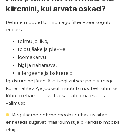
kiiremini, kui arvata oskad?
Pehme mööbel toimib nagu filter – see kogub
endasse:
tolmu ja liiva,
toidujääke ja plekke,
loomakarvu,
higi ja naharasva,
allergeene ja baktereid.
Iga istumine jätab jälje, isegi kui see pole silmaga
kohe nähtav. Aja jooksul muutub mööbel tuhmiks,
lõhnab ebameeldivalt ja kaotab oma esialgse
välimuse.
Regulaarne pehme mööbli puhastus aitab
ennetada sügavat määrdumist ja pikendab mööbli
eluiga.