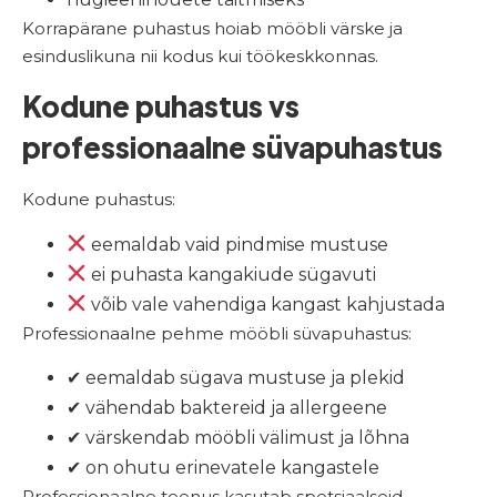
Korrapärane puhastus hoiab mööbli värske ja
esinduslikuna nii kodus kui töökeskkonnas.
Kodune puhastus vs
professionaalne süvapuhastus
Kodune puhastus:
eemaldab vaid pindmise mustuse
ei puhasta kangakiude sügavuti
võib vale vahendiga kangast kahjustada
Professionaalne pehme mööbli süvapuhastus:
✔ eemaldab sügava mustuse ja plekid
✔ vähendab baktereid ja allergeene
✔ värskendab mööbli välimust ja lõhna
✔ on ohutu erinevatele kangastele
Professionaalne teenus kasutab spetsiaalseid