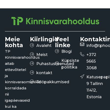
Meie
Kiirlingid
Veel
Kontakti
kohta
linke
Avaleht
info@tphoo
TP
Blogi
Meist
+372
Kinnisvarahooldus
Küpsiste
5665
aitab
Puhastusteenused
poliitika
3068
ettevõtetel
kontakt
ja
Katusepapi
kinnisvaraomanikel
Tööpakkumised
9 Tallinn
korraldada
11412,
nii
Estonia
igapäevaseid
kui ka