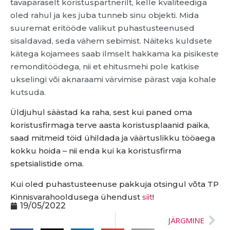
tavapäraselt koristuspartnerilt, kelle kvaliteediga
oled rahul ja kes juba tunneb sinu objekti. Mida
suuremat eritööde valikut puhastusteenused
sisaldavad, seda vähem sebimist. Näiteks kuldsete
kätega kojamees saab ilmselt hakkama ka pisikeste
remonditöödega, nii et ehitusmehi pole katkise
ukselingi või aknaraami värvimise pärast vaja kohale
kutsuda.
Üldjuhul säästad ka raha, sest kui paned oma
koristusfirmaga terve aasta koristusplaanid paika,
saad mitmeid töid ühildada ja väärtuslikku tööaega
kokku hoida – nii enda kui ka koristusfirma
spetsialistide oma.
Kui oled puhastusteenuse pakkuja otsingul võta TP
Kinnisvarahooldusega ühendust
siit
!
19/05/2022
JÄRGMINE