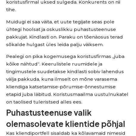
koristusfirmal uksed sulgeda. Konkurents on nii
tihe.
Muidugi ei saa väita, et uute tegijate seas pole
ühtegi hoolsat ja oskuslikku puhastusteenuse
pakkujat. Kindlasti on. Paraku on tõenäosus terad
sõkalde hulgast üles leida palju väiksem.
Pealegi on pika kogemusega koristusfirmas „juba
kõike nähtud“. Keerulistele ruumidele ja
tingimustele suudetakse kindlasti sobiv lahendus
välja pakkuda, kuna ilmselt on mõne varasema
kliendiga katsetamise-põrumise-õnnestumise
etapid juba läbitud. Koristusmaailma uustulnukatel
on taolised tuleristsed alles ees.
Puhastusteenuse valik
olemasolevate klientide põhjal
Kas kliendiportfell sisaldab ka kõlavamaid nimesid