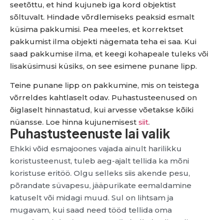
seetõttu, et hind kujuneb iga kord objektist
sõltuvalt. Hindade võrdlemiseks peaksid esmalt
küsima pakkumisi. Pea meeles, et korrektset
pakkumist ilma objekti nägemata teha ei saa. Kui
saad pakkumise ilma, et keegi kohapeale tuleks või
lisaküsimusi küsiks, on see esimene punane lipp.
Teine punane lipp on pakkumine, mis on teistega
võrreldes kahtlaselt odav. Puhastusteenused on
õiglaselt hinnastatud, kui arvesse võetakse kõiki
nüansse. Loe hinna kujunemisest
siit
.
Puhastusteenuste lai valik
Ehkki võid esmajoones vajada ainult harilikku
koristusteenust, tuleb aeg-ajalt tellida ka mõni
koristuse eritöö. Olgu selleks siis akende pesu,
põrandate süvapesu, jääpurikate eemaldamine
katuselt või midagi muud. Sul on lihtsam ja
mugavam, kui saad need tööd tellida oma