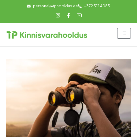
personal@tphooldus.ee
+372 512 4085