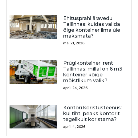
Ehitusprahi äravedu
Tallinnas: kuidas valida
õige konteiner ilma üle
maksmata?
mai 21, 2026
Prügikonteineri rent
Tallinnas: millal on 6 m3
konteiner kõige
mõistlikum valik?
aprill 24, 2026
Kontori koristusteenus:
kui tihti peaks kontorit
tegelikult koristama?
aprill 4, 2026