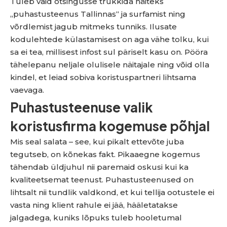
Tuleb vaid otsingusse trükkida näiteks
„puhastusteenus Tallinnas“ ja surfamist ning
võrdlemist jagub mitmeks tunniks. Ilusate
kodulehtede külastamisest on aga vähe tolku, kui
sa ei tea, millisest infost sul päriselt kasu on. Pööra
tähelepanu neljale olulisele näitajale ning võid olla
kindel, et leiad sobiva koristuspartneri lihtsama
vaevaga.
Puhastusteenuse valik
koristusfirma kogemuse põhjal
Mis seal salata – see, kui pikalt ettevõte juba
tegutseb, on kõnekas fakt. Pikaaegne kogemus
tähendab üldjuhul nii paremaid oskusi kui ka
kvaliteetsemat teenust. Puhastusteenused on
lihtsalt nii tundlik valdkond, et kui tellija ootustele ei
vasta ning klient rahule ei jää, hääletatakse
jalgadega, kuniks lõpuks tuleb hooletumal