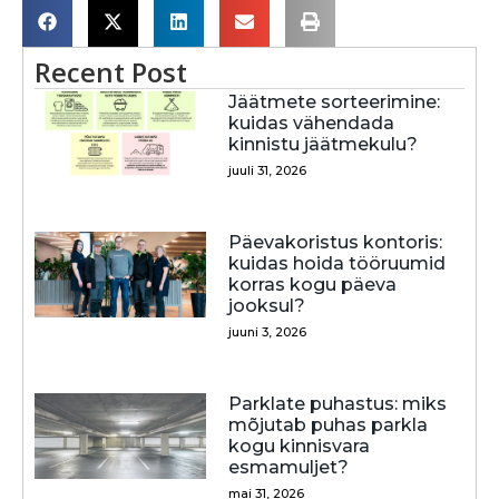
Recent Post
Jäätmete sorteerimine:
kuidas vähendada
kinnistu jäätmekulu?
juuli 31, 2026
Päevakoristus kontoris:
kuidas hoida tööruumid
korras kogu päeva
jooksul?
juuni 3, 2026
Parklate puhastus: miks
mõjutab puhas parkla
kogu kinnisvara
esmamuljet?
mai 31, 2026