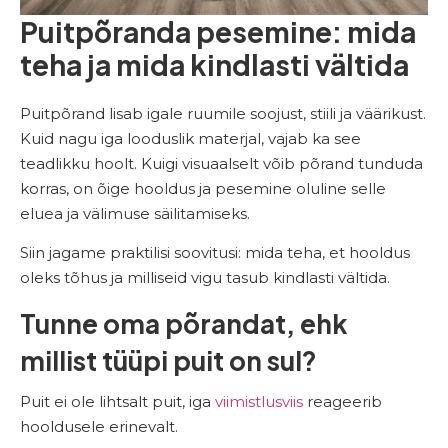
Puitpõranda pesemine: mida
teha ja mida kindlasti vältida
Puitpõrand lisab igale ruumile soojust, stiili ja väärikust.
Kuid nagu iga looduslik materjal, vajab ka see
teadlikku hoolt. Kuigi visuaalselt võib põrand tunduda
korras, on õige hooldus ja pesemine oluline selle
eluea ja välimuse säilitamiseks.
Siin jagame praktilisi soovitusi: mida teha, et hooldus
oleks tõhus ja milliseid vigu tasub kindlasti vältida.
Tunne oma põrandat, ehk
millist tüüpi puit on sul?
Puit ei ole lihtsalt puit, iga
viimistlusviis
reageerib
hooldusele erinevalt.