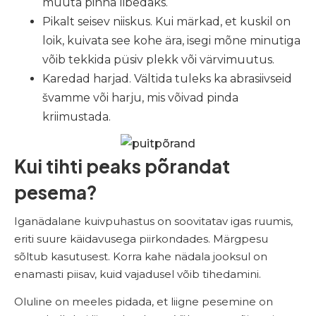
muuta pinna libedaks.
Pikalt seisev niiskus. Kui märkad, et kuskil on
loik, kuivata see kohe ära, isegi mõne minutiga
võib tekkida püsiv plekk või värvimuutus.
Karedad harjad. Vältida tuleks ka abrasiivseid
švamme või harju, mis võivad pinda
kriimustada.
Kui tihti peaks põrandat
pesema?
Iganädalane kuivpuhastus on soovitatav igas ruumis,
eriti suure käidavusega piirkondades. Märgpesu
sõltub kasutusest. Korra kahe nädala jooksul on
enamasti piisav, kuid vajadusel võib tihedamini.
Oluline on meeles pidada, et liigne pesemine on