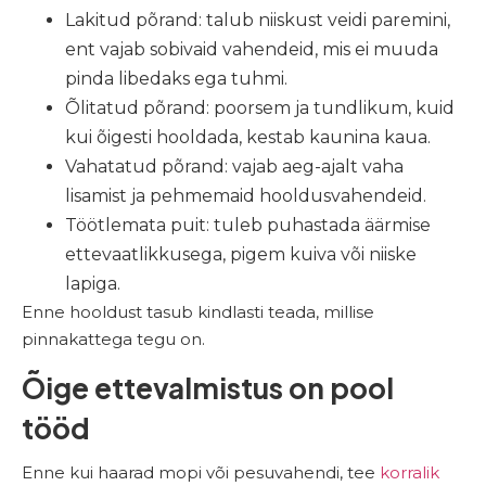
Lakitud põrand: talub niiskust veidi paremini,
ent vajab sobivaid vahendeid, mis ei muuda
pinda libedaks ega tuhmi.
Õlitatud põrand: poorsem ja tundlikum, kuid
kui õigesti hooldada, kestab kaunina kaua.
Vahatatud põrand: vajab aeg-ajalt vaha
lisamist ja pehmemaid hooldusvahendeid.
Töötlemata puit: tuleb puhastada äärmise
ettevaatlikkusega, pigem kuiva või niiske
lapiga.
Enne hooldust tasub kindlasti teada, millise
pinnakattega tegu on.
Õige ettevalmistus on pool
tööd
Enne kui haarad mopi või pesuvahendi, tee
korralik