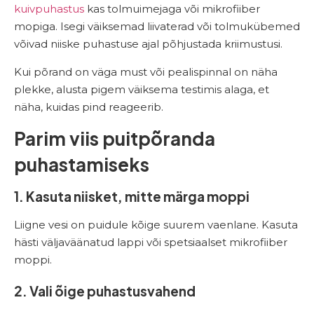
kuivpuhastus
kas tolmuimejaga või mikrofiiber
mopiga. Isegi väiksemad liivaterad või tolmukübemed
võivad niiske puhastuse ajal põhjustada kriimustusi.
Kui põrand on väga must või pealispinnal on näha
plekke, alusta pigem väiksema testimis alaga, et
näha, kuidas pind reageerib.
Parim viis puitpõranda
puhastamiseks
1. Kasuta niisket, mitte märga moppi
Liigne vesi on puidule kõige suurem vaenlane. Kasuta
hästi väljaväänatud lappi või spetsiaalset mikrofiiber
moppi.
2. Vali õige puhastusvahend