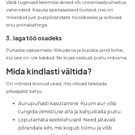
Väldi tugevaid keemilisi aineid või universaalpuhastus
vahendeid. Kasuta spetsiaalseid tooteid, mis on
mõeldud just puitpõrandate hoolduseks ja sobivad
sinu pinnakattega.
3. Jaga töö osadeks
Puhasta väiksemate lõikudena ja kuivata pind kohe,
kui see on üle käidud. Nii ei jää niiskust puitu imbuma.
Mida kindlasti vältida?
On mõned levinud vead, mis võivad tekitada
pikaajalist kahju:
Aurupuhasti kasutamine. Kuum aur võib
tungida viimistluse alla ja kahjustada puitu.
Loputamata seebilahused. Need jätavad
põrandale kihi, mis kogub tolmu ja võib