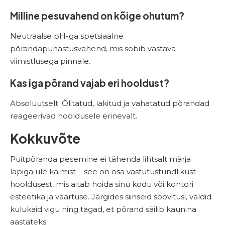
Milline pesuvahend on kõige ohutum?
Neutraalse pH-ga spetsiaalne
põrandapuhastusvahend, mis sobib vastava
viimistlusega pinnale.
Kas iga põrand vajab eri hooldust?
Absoluutselt. Õlitatud, lakitud ja vahatatud põrandad
reageerivad hooldusele erinevalt.
Kokkuvõte
Puitpõranda pesemine ei tähenda lihtsalt märja
lapiga üle käimist – see on osa vastutustundlikust
hooldusest, mis aitab hoida sinu kodu või kontori
esteetika ja väärtuse. Järgides siinseid soovitusi, väldid
kulukaid vigu ning tagad, et põrand säilib kaunina
aastateks.