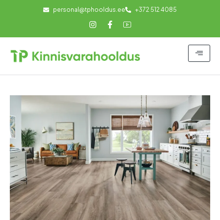
personal@tphooldus.ee
+372 512 4085