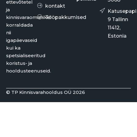
ettevõtetel
kontakt
ja
Katusepapi
kinnisvaraomanikel
Tööpakkumised
9 Tallinn
korraldada
11412,
nii
Estonia
igapäevaseid
kui ka
spetsialiseeritud
koristus- ja
hooldusteenuseid.
© TP Kinnisvarahooldus OÜ 2026