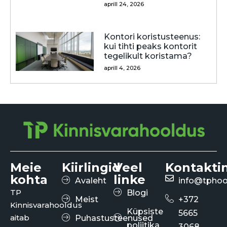
aprill 24, 2026
Kontori koristusteenus:
kui tihti peaks kontorit
tegelikult koristama?
aprill 4, 2026
Meie
Kiirlingid
Veel
Kontakti
kohta
linke
Avaleht
info@tphoo
TP
Blogi
Meist
+372
Kinnisvarahooldus
Küpsiste
5665
aitab
Puhastusteenused
poliitika
3068