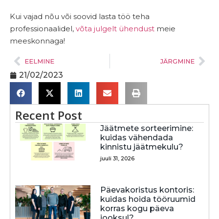
Kui vajad nõu või soovid lasta töö teha
professionaalidel,
võta julgelt ühendust
meie
meeskonnaga!
EELMINE
JÄRGMINE
21/02/2023
Recent Post
Jäätmete sorteerimine:
kuidas vähendada
kinnistu jäätmekulu?
juuli 31, 2026
Päevakoristus kontoris:
kuidas hoida tööruumid
korras kogu päeva
jooksul?