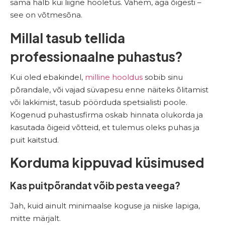
sama halb kui liigne hooletus. Vähem, aga õigesti –
see on võtmesõna.
Millal tasub tellida
professionaalne puhastus?
Kui oled ebakindel,
milline hooldus
sobib sinu
põrandale, või vajad süvapesu enne näiteks õlitamist
või lakkimist, tasub pöörduda spetsialisti poole.
Kogenud puhastusfirma oskab hinnata olukorda ja
kasutada õigeid võtteid, et tulemus oleks puhas ja
puit kaitstud.
Korduma kippuvad küsimused
Kas puitpõrandat võib pesta veega?
Jah, kuid ainult minimaalse koguse ja niiske lapiga,
mitte märjalt.