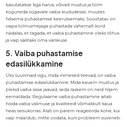
kasutatakse liiga harva, võivad mustus ja tolm
koguneda sügavale vaiba kiududesse, muutes
hilisema puhastamise keerulisemaks. Soovitatav on
vaipa tolmuimejaga puhastada vähemalt kord
nädalas, et tagada, et vaiba puhastamine oleks tõhus
ja vaip säilitaks oma värskuse.
5. Vaiba puhastamise
edasilükkamine
Üks suurimaid vigu, mida inimesed teevad, on vaiba
puhastamise edasilükkamine. Mida kauem mustus ja
plekid vaiba sisse jäävad, seda raskem on neid hiljem
eemaldada. Regulaarne vaiba puhastamine aitab
hoida vaiba välimuse ja kvaliteedi võimalikult kaua
heas seisukorras. Alati on parem reageerida kohe, kui
vaip määrdub, mitte oodata, kuni probleem süveneb.