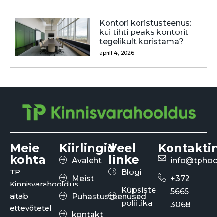
Kontori koristusteenus:
kui tihti peaks kontorit
tegelikult koristama?
aprill 4, 2026
Meie
Kiirlingid
Veel
Kontakti
kohta
linke
Avaleht
info@tphoo
TP
Blogi
Meist
+372
Kinnisvarahooldus
Küpsiste
5665
aitab
Puhastusteenused
poliitika
3068
ettevõtetel
kontakt