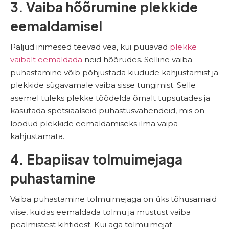
3. Vaiba hõõrumine plekkide
eemaldamisel
Paljud inimesed teevad vea, kui püüavad
plekke
vaibalt eemaldada
neid hõõrudes. Selline vaiba
puhastamine võib põhjustada kiudude kahjustamist ja
plekkide sügavamale vaiba sisse tungimist. Selle
asemel tuleks plekke töödelda õrnalt tupsutades ja
kasutada spetsiaalseid puhastusvahendeid, mis on
loodud plekkide eemaldamiseks ilma vaipa
kahjustamata.
4. Ebapiisav tolmuimejaga
puhastamine
Vaiba puhastamine tolmuimejaga on üks tõhusamaid
viise, kuidas eemaldada tolmu ja mustust vaiba
pealmistest kihtidest. Kui aga tolmuimejat