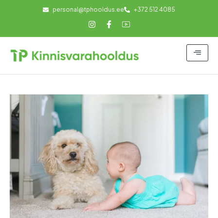
personal@tphooldus.ee
+372 512 4085