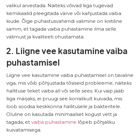
valikul arvestada. Näiteks võivad liiga tugevad
kemikaalid pleegitada värve või kahjustada vaiba
kiude. Õige puhastusvahendi valimine on kriitiline
samm, et tagada vaiba puhastamine ilma selle
välimust ja kvaliteeti ohustamata.
2. Liigne vee kasutamine vaiba
puhastamisel
Liigne vee kasutamine vaiba puhastamisel on tavaline
viga, mis võib põhjustada tõsiseid probleeme, näiteks
hallituse teket vaiba all või selle sees. Kui vaip jääb
liiga märjaks, ei pruugi see korralikult kuivada, mis
loob soodsa keskkonna hallitusele ja bakteritele.
Oluline on kasutada minimaalset kogust vett ja
tagada, et
vaiba puhastamine
lõpeb põhjaliku
kuivatamisega.