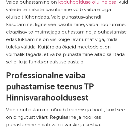
Vaiba puhastamine on
koduhoolduse oluline osa
, kuid
valede tehnikate kasutamine võib vaiba eluiga
oluliselt lühendada. Vale puhastusvahendi
kasutamine, liigne vee kasutamine, vaiba hõõrumine,
ebapiisav tolmuimejaga puhastamine ja puhastamise
edasilükkamine on viis kõige levinumat viga, mida
tuleks vältida. Kui järgida õigeid meetodeid, on
võimalik tagada, et vaiba puhastamine aitab säilitada
selle ilu ja funktsionaalsuse aastaid.
Professionalne vaiba
puhastamise teenus TP
Hinnisvarahooldusest
Vaiba puhastamine nõuab teadmisi ja hoolt, kuid see
on pingutust väärt. Regulaarne ja hoolikas
puhastamine hoiab vaiba värske ja kestva.